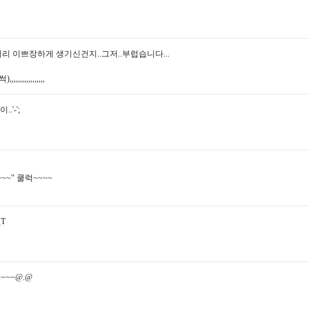
저리 이쁘장하게 생기신건지..그저..부럽습니다...
썩),,,,,,,,,,,,,,,,,
'-';
~~" 쿨럭~~~~
T
~~~@.@