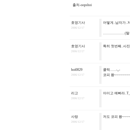
출처-oopshoi
호영기사
어떻게..남자가..
2006/12/17
.........................(털
호영기사
특히 첫번째..사진이..
2006/12/17
hoi0829
쿨럭.......-,,-
코피 퐝~~~~~~~~
2006/12/17
리고
아이고 예뻐라..T_
2006/12/17
사랑
저도 코피 퐝~~~~
2006/12/17