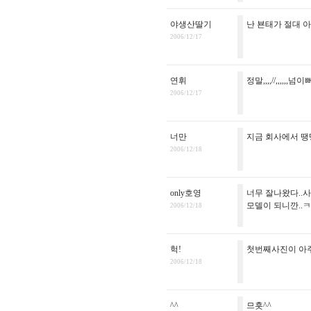
야생산딸기
난 뵨태가 절대 아니야.....
2006/12/17
연휘
정말,,,,//,,,,,,
2006/12/17
너만
지금 회사에서 땡
2006/12/18
only호영
너무 잘나왔다..사
모델이 되니깐..
2006/12/18
헉!
첫번째사진이 아주
2006/12/18
^^
므흣^^