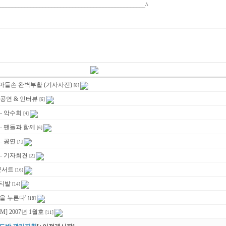
________________________________________________^
마들손 완벽부활 (기사사진)
[8]
 공연 & 인터뷰
[6]
- 악수회
[4]
- 팬들과 함께
[6]
- 공연
[1]
 - 기자회견
[2]
 콘서트
[16]
스티발
[14]
을 누른다'
[18]
] 2007년 1월호
[11]