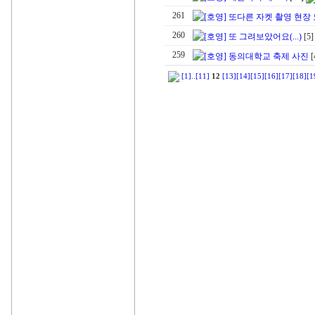
261
[호영] 또다른 자켓 촬영 현장
260
[호영] 또 그려보았어요(...)
[5
259
[호영] 동의대학교 축제 사진
[
[1]
..
[11]
12
[13]
[14]
[15]
[16]
[17]
[18]
[1