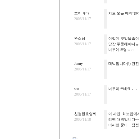
호이바다
저도 오늘 예약 했어
2006/11/17
완소남
이렇게 멋있을줄이야
2006/11/17
당장 주문해야지
너무예쁘당ㅠㅠ
Jenny
대박입니다(!) 완
2006/11/17
sso
너무이쁘네요ㅜㅜ
2006/11/17
친절한호영씨
이 사진..화보집에서
2006/11/18
리팩 대박입니다~~
어쩌면 좋아....