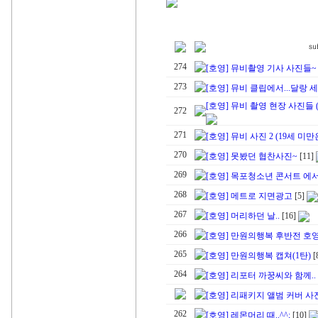
274
[호영] 뮤비촬영 기사 사진들~
273
[호영] 뮤비 클립에서...달랑 세
[호영] 뮤비 촬영 현장 사진들 
272
271
[호영] 뮤비 사진 2 (19세 미
270
[호영] 못봤던 협찬사진~
[11]
269
[호영] 목포청소년 콘서트 에
268
[호영] 메트로 지면광고
[5]
267
[호영] 머리하던 날..
[16]
266
[호영] 만원의행복 후반전 호영
265
[호영] 만원의행복 캡쳐(1탄)
[
264
[호영] 리포터 까꿍씨와 함께..
[호영] 리패키지 앨범 커버 사진
262
[호영] 레몬머리 때..^^;
[10]