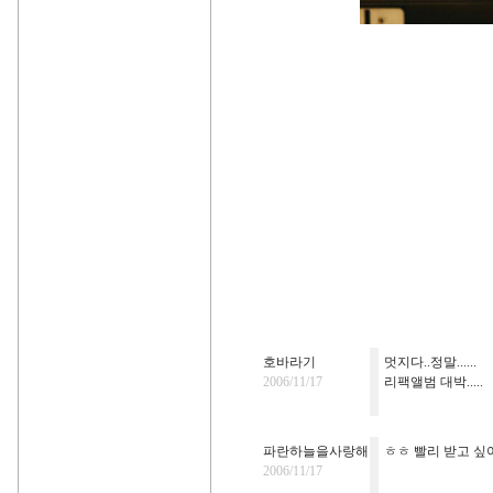
호바라기
멋지다..정말......
2006/11/17
리팩앨범 대박.....
파란하늘을사랑해
ㅎㅎ 빨리 받고 싶어
2006/11/17